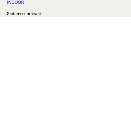
INDOOR
Sistemi scorrevoli
Porte battenti
Box doccia
Pareti divisorie
OUTDOOR
Vetrate panoramiche
Balaustre e pensiline
Privacy Policy
|
Cookie Policy
Copyright © Metalglas Bonomi srl. Tutti i diritti sono riservati -
P.IVA: 03165050984